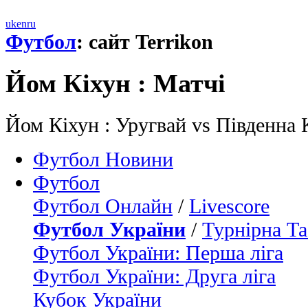
uk
en
ru
Футбол
: сайт Terrikon
Йом Кіхун : Матчi
Йом Кіхун : Уругвай vs Південна 
Футбол Новини
Футбол
Футбол Онлайн
/
Livescore
Футбол України
/
Турнірна Та
Футбол України: Перша ліга
Футбол України: Друга ліга
Кубок України