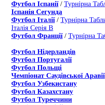
Футбол Іспанії
/
Турнірна Таб
Іспанія Сегунда
Футбол Італії
/
Турнірна Табли
Італія Серія B
Футбол Франції
/
Турнірна Та
Футбол Нідерландiв
Футбол Португалії
Футбол Польщі
Чемпіонат Саудівської Аравії
Футбол Узбекистану
Футбол Казахстану
Футбол Туреччини