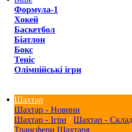
Формула-1
Хокей
Баскетбол
Біатлон
Бокс
Теніс
Олімпійські ігри
Шахтар
Шахтар - Новини
Шахтар - Ігри
/
Шахтар - Скла
Трансфери Шахтаря