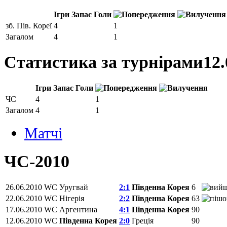
Ігри
Запас
Голи
зб. Пів. Кореї
4
1
Загалом
4
1
Статистика за турнірами
12.
Ігри
Запас
Голи
ЧС
4
1
Загалом
4
1
Матчi
ЧС-2010
26.06.2010
WC
Уругвай
2:1
Південна Корея
6
22.06.2010
WC
Нігерія
2:2
Південна Корея
63
17.06.2010
WC
Аргентина
4:1
Південна Корея
90
12.06.2010
WC
Південна Корея
2:0
Греція
90