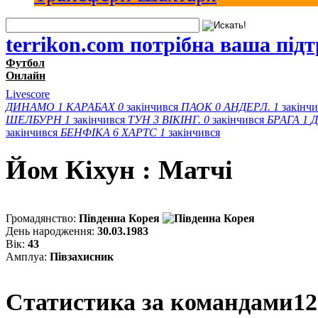
terrikon.com потрібна ваша під
Футбол
Онлайн
Livescore
ДИНАМО
1
КАРАБАХ
0
закінчився
ПАОК
0
АНДЕРЛ.
1
закінч
ШЕЛБУРН
1
закінчився
ТУН
3
ВІКІНГ.
0
закінчився
БРАГА
1
Д
закінчився
БЕНФІКА
6
ХАРТС
1
закінчився
Йом Кіхун : Матчi
Громадянство:
Південна Корея
День народження:
30.03.1983
Вік:
43
Амплуа:
Півзахисник
Статистика за командами
12