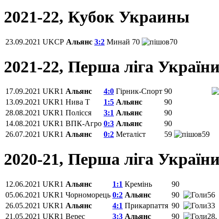
2021-22, Кубок Украины
23.09.2021
UKCP
Альянс
3:2
Минай
70
70
2021-22, Перша ліга Україн
17.09.2021
UKR1
Альянс
4:0
Гірник-Спорт
90
13.09.2021
UKR1
Нива Т
1:5
Альянс
90
28.08.2021
UKR1
Полісся
3:1
Альянс
90
14.08.2021
UKR1
ВПК-Агро
0:3
Альянс
90
26.07.2021
UKR1
Альянс
0:2
Металіст
59
59
2020-21, Перша ліга Україн
12.06.2021
UKR1
Альянс
1:1
Кремінь
90
05.06.2021
UKR1
Чорноморець
0:2
Альянс
90
56
26.05.2021
UKR1
Альянс
4:1
Прикарпаття
90
33
21.05.2021
UKR1
Верес
3:3
Альянс
90
28,