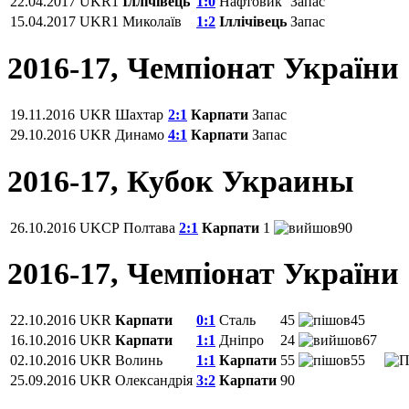
22.04.2017
UKR1
Іллічівець
1:0
Нафтовик
Запас
15.04.2017
UKR1
Миколаїв
1:2
Іллічівець
Запас
2016-17, Чемпіонат України
19.11.2016
UKR
Шахтар
2:1
Карпати
Запас
29.10.2016
UKR
Динамо
4:1
Карпати
Запас
2016-17, Кубок Украины
26.10.2016
UKCP
Полтава
2:1
Карпати
1
90
2016-17, Чемпіонат України
22.10.2016
UKR
Карпати
0:1
Сталь
45
45
16.10.2016
UKR
Карпати
1:1
Дніпро
24
67
02.10.2016
UKR
Волинь
1:1
Карпати
55
55
25.09.2016
UKR
Олександрія
3:2
Карпати
90