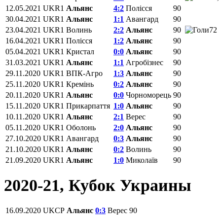
12.05.2021
UKR1
Альянс
4:2
Полісся
90
30.04.2021
UKR1
Альянс
1:1
Авангард
90
23.04.2021
UKR1
Волинь
2:2
Альянс
90
72
16.04.2021
UKR1
Полісся
1:2
Альянс
90
05.04.2021
UKR1
Кристал
0:0
Альянс
90
31.03.2021
UKR1
Альянс
1:1
Агробізнес
90
29.11.2020
UKR1
ВПК-Агро
1:3
Альянс
90
25.11.2020
UKR1
Кремінь
0:2
Альянс
90
20.11.2020
UKR1
Альянс
0:0
Чорноморець
90
15.11.2020
UKR1
Прикарпаття
1:0
Альянс
90
10.11.2020
UKR1
Альянс
2:1
Верес
90
05.11.2020
UKR1
Оболонь
2:0
Альянс
90
27.10.2020
UKR1
Авангард
0:3
Альянс
90
21.10.2020
UKR1
Альянс
0:2
Волинь
90
21.09.2020
UKR1
Альянс
1:0
Миколаїв
90
2020-21, Кубок Украины
16.09.2020
UKCP
Альянс
0:3
Верес
90