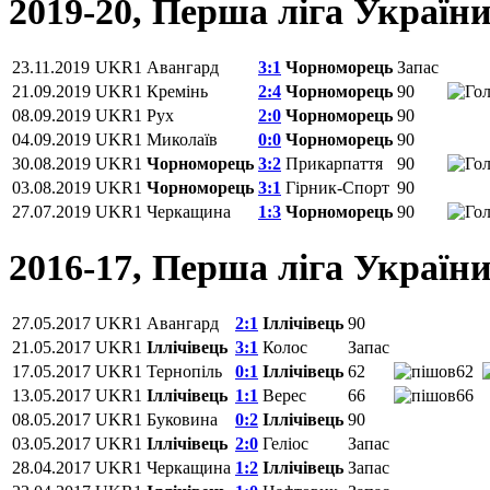
2019-20, Перша ліга Україн
23.11.2019
UKR1
Авангард
3:1
Чорноморець
Запас
21.09.2019
UKR1
Кремінь
2:4
Чорноморець
90
08.09.2019
UKR1
Рух
2:0
Чорноморець
90
04.09.2019
UKR1
Миколаїв
0:0
Чорноморець
90
30.08.2019
UKR1
Чорноморець
3:2
Прикарпаття
90
03.08.2019
UKR1
Чорноморець
3:1
Гірник-Спорт
90
27.07.2019
UKR1
Черкащина
1:3
Чорноморець
90
2016-17, Перша ліга Україн
27.05.2017
UKR1
Авангард
2:1
Іллічівець
90
21.05.2017
UKR1
Іллічівець
3:1
Колос
Запас
17.05.2017
UKR1
Тернопіль
0:1
Іллічівець
62
62
13.05.2017
UKR1
Іллічівець
1:1
Верес
66
66
08.05.2017
UKR1
Буковина
0:2
Іллічівець
90
03.05.2017
UKR1
Іллічівець
2:0
Геліос
Запас
28.04.2017
UKR1
Черкащина
1:2
Іллічівець
Запас