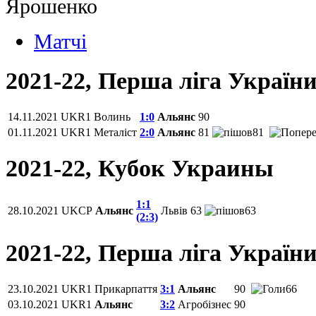
Матчi
2021-22, Перша ліга Україн
14.11.2021
UKR1
Волинь
1:0
Альянс
90
01.11.2021
UKR1
Металіст
2:0
Альянс
81
81
2021-22, Кубок Украины
1:1
28.10.2021
UKCP
Альянс
Львів
63
63
(2:3)
2021-22, Перша ліга Україн
23.10.2021
UKR1
Прикарпаття
3:1
Альянс
90
66
03.10.2021
UKR1
Альянс
3:2
Агробізнес
90