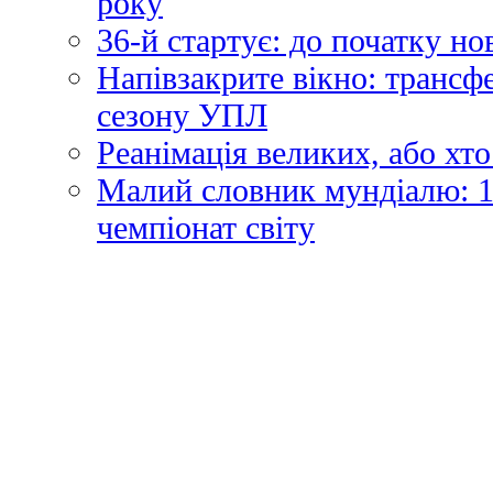
року
36-й стартує: до початку н
Напівзакрите вікно: трансф
сезону УПЛ
Реанімація великих, або хто
Малий словник мундіалю: 1
чемпіонат світу