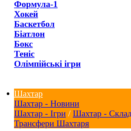
Формула-1
Хокей
Баскетбол
Біатлон
Бокс
Теніс
Олімпійські ігри
Шахтар
Шахтар - Новини
Шахтар - Ігри
/
Шахтар - Скла
Трансфери Шахтаря