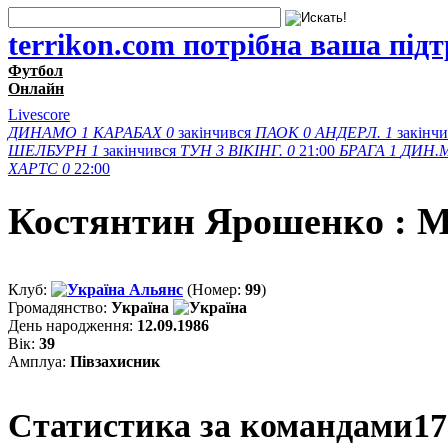
terrikon.com потрібна ваша під
Футбол
Онлайн
Livescore
ДИНАМО
1
КАРАБАХ
0
закінчився
ПАОК
0
АНДЕРЛ.
1
закінч
ШЕЛБУРН
1
закінчився
ТУН
3
ВІКІНГ.
0
21:00
БРАГА
1
ДИН.
ХАРТС
0
22:00
Костянтин Ярошенко : М
Клуб:
Альянс
(Номер:
99
)
Громадянство:
Україна
День народження:
12.09.1986
Вік:
39
Амплуа:
Півзахисник
Статистика за командами
17