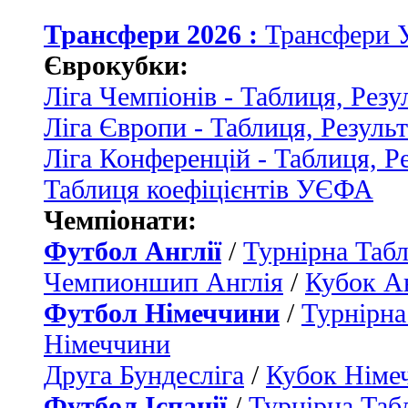
Трансфери 2026 :
Трансфери 
Єврокубки:
Ліга Чемпіонів - Таблиця, Резу
Ліга Європи - Таблиця, Резуль
Ліга Конференцій - Таблиця, Р
Таблиця коефіцієнтів УЄФА
Чемпіонати:
Футбол Англії
/
Турнірна Табл
Чемпионшип Англія
/
Кубок Ан
Футбол Німеччини
/
Турнірна
Німеччини
Друга Бундесліга
/
Кубок Німе
Футбол Іспанії
/
Турнірна Таб