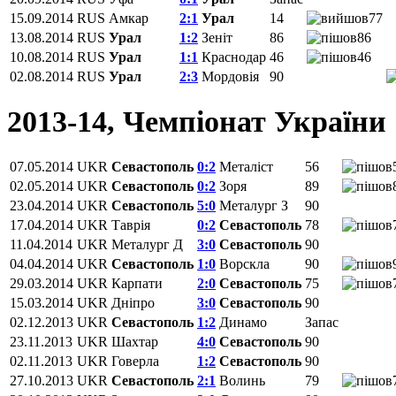
15.09.2014
RUS
Амкар
2:1
Урал
14
77
13.08.2014
RUS
Урал
1:2
Зеніт
86
86
10.08.2014
RUS
Урал
1:1
Краснодар
46
46
02.08.2014
RUS
Урал
2:3
Мордовія
90
2013-14, Чемпіонат України
07.05.2014
UKR
Севастополь
0:2
Металіст
56
02.05.2014
UKR
Севастополь
0:2
Зоря
89
23.04.2014
UKR
Севастополь
5:0
Металург З
90
17.04.2014
UKR
Таврія
0:2
Севастополь
78
11.04.2014
UKR
Металург Д
3:0
Севастополь
90
04.04.2014
UKR
Севастополь
1:0
Ворскла
90
29.03.2014
UKR
Карпати
2:0
Севастополь
75
15.03.2014
UKR
Дніпро
3:0
Севастополь
90
02.12.2013
UKR
Севастополь
1:2
Динамо
Запас
23.11.2013
UKR
Шахтар
4:0
Севастополь
90
02.11.2013
UKR
Говерла
1:2
Севастополь
90
27.10.2013
UKR
Севастополь
2:1
Волинь
79