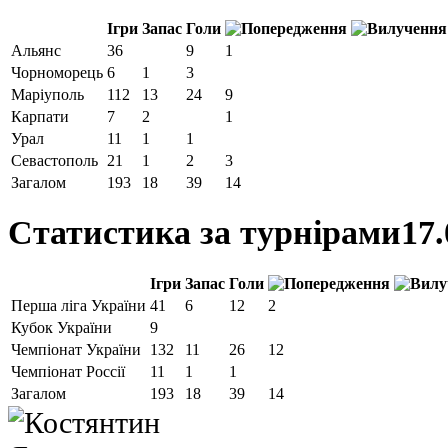
Ігри
Запас
Голи
Альянс
36
9
1
Чорноморець
6
1
3
Маріуполь
112
13
24
9
Карпати
7
2
1
Урал
11
1
1
Севастополь
21
1
2
3
Загалом
193
18
39
14
Статистика за турнірами
17.
Ігри
Запас
Голи
Перша ліга України
41
6
12
2
Кубок України
9
Чемпіонат України
132
11
26
12
Чемпіонат Россії
11
1
1
Загалом
193
18
39
14