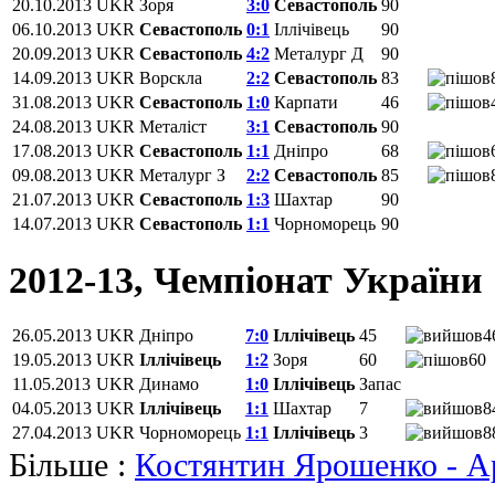
20.10.2013
UKR
Зоря
3:0
Севастополь
90
06.10.2013
UKR
Севастополь
0:1
Іллічівець
90
20.09.2013
UKR
Севастополь
4:2
Металург Д
90
14.09.2013
UKR
Ворскла
2:2
Севастополь
83
31.08.2013
UKR
Севастополь
1:0
Карпати
46
24.08.2013
UKR
Металіст
3:1
Севастополь
90
17.08.2013
UKR
Севастополь
1:1
Дніпро
68
09.08.2013
UKR
Металург З
2:2
Севастополь
85
21.07.2013
UKR
Севастополь
1:3
Шахтар
90
14.07.2013
UKR
Севастополь
1:1
Чорноморець
90
2012-13, Чемпіонат України
26.05.2013
UKR
Дніпро
7:0
Іллічівець
45
4
19.05.2013
UKR
Іллічівець
1:2
Зоря
60
60
11.05.2013
UKR
Динамо
1:0
Іллічівець
Запас
04.05.2013
UKR
Іллічівець
1:1
Шахтар
7
8
27.04.2013
UKR
Чорноморець
1:1
Іллічівець
3
8
Більше :
Костянтин Ярошенко - Ар