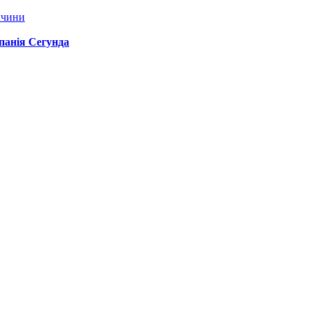
ччини
спанія Сегунда