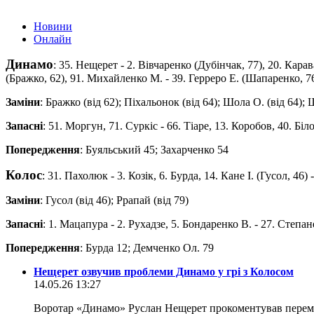
Новини
Онлайн
Динамо
: 35. Нещерет - 2. Вівчаренко (Дубінчак, 77), 20. Кар
(Бражко, 62), 91. Михайленко М. - 39. Герреро Е. (Шапаренко, 7
Заміни
: Бражко (від 62); Піхальонок (від 64); Шола О. (від 64); 
Запасні
: 51. Моргун, 71. Суркіс - 66. Тіаре, 13. Коробов, 40. Біл
Попередження
: Буяльський 45; Захарченко 54
Колос
: 31. Пахолюк - 3. Козік, 6. Бурда, 14. Кане І. (Гусол, 46)
Заміни
: Гусол (від 46); Ррапай (від 79)
Запасні
: 1. Мацапура - 2. Рухадзе, 5. Бондаренко В. - 27. Степа
Попередження
: Бурда 12; Демченко Ол. 79
Нещерет озвучив проблеми Динамо у грі з Колосом
14.05.26 13:27
Воротар «Динамо» Руслан Нещерет прокоментував перем