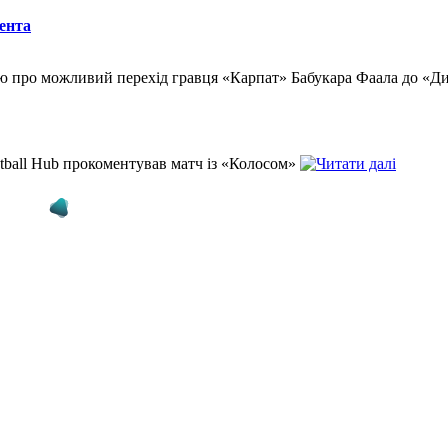
ента
ю про можливий перехід гравця «Карпат» Бабукара Фаала до «
tball Hub прокоментував матч із «Колосом»