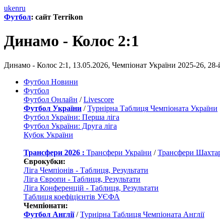
uk
en
ru
Футбол
: сайт Terrikon
Динамо - Колос 2:1
Динамо - Колос 2:1, 13.05.2026, Чемпіонат України 2025-26, 
Футбол Новини
Футбол
Футбол Онлайн
/
Livescore
Футбол України
/
Турнірна Таблиця Чемпіоната України
Футбол України: Перша ліга
Футбол України: Друга ліга
Кубок України
Трансфери 2026 :
Трансфери України
/
Трансфери Шахта
Єврокубки:
Ліга Чемпіонів - Таблиця, Результати
Ліга Європи - Таблиця, Результати
Ліга Конференцій - Таблиця, Результати
Таблиця коефіцієнтів УЄФА
Чемпіонати:
Футбол Англії
/
Турнірна Таблиця Чемпіоната Англії