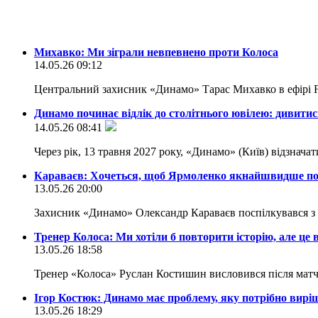
Михавко: Ми зіграли невпевнено проти Колоса
14.05.26 09:12
Центральний захисник «Динамо» Тарас Михавко в ефірі F
Динамо починає відлік до столітнього ювілею: дивитис
14.05.26 08:41
Через рік, 13 травня 2027 року, «Динамо» (Київ) відзнача
Караваєв: Хочеться, щоб Ярмоленко якнайшвидше п
13.05.26 20:00
Захисник «Динамо» Олександр Караваєв поспілкувався з
Тренер Колоса: Ми хотіли б повторити історію, але це 
13.05.26 18:58
Тренер «Колоса» Руслан Костишин висловився після мат
Ігор Костюк: Динамо має проблему, яку потрібно вирі
13.05.26 18:29