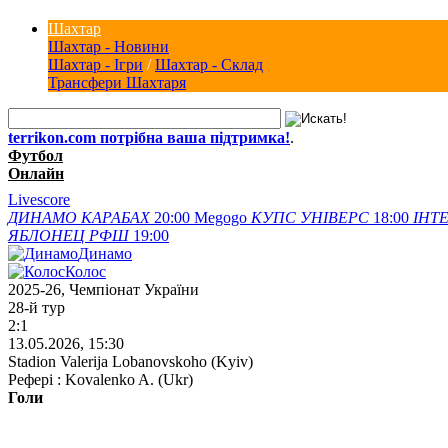
Шахтар
Шахтар - Новини
Шахтар - Ігри
/
Шахтар - Склад
Трансфери Шахтаря
terrikon.com потрібна ваша підтримка!
.
Футбол
Онлайн
Livescore
ДИНАМО
КАРАБАХ
20:00
Megogo
КУПС
УНІВЕРС
18:00
ІНТЕ
ЯБЛОНЕЦ
РФШ
19:00
Динамо
Колос
2025-26, Чемпіонат України
28-й тур
2:1
13.05.2026, 15:30
Stadion Valerija Lobanovskoho (Kyiv)
Рефері : Kovalenko A. (Ukr)
Голи