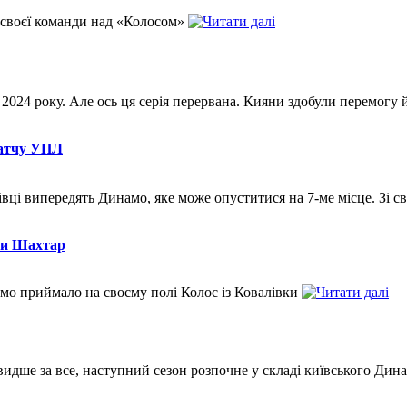
своєї команди над «Колосом»
24 року. Але ось ця серія перервана. Кияни здобули перемогу й з
матчу УПЛ
лівцi випередять Динамо, яке може опуститися на 7-ме місце. Зі 
ти Шахтар
амо приймало на своєму полі Колос із Ковалівки
идше за все, наступний сезон розпочне у складі київського Дин