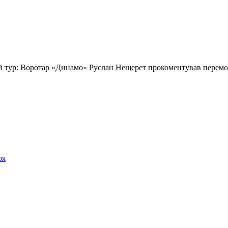
28-й тур: Воротар «Динамо» Руслан Нещерет прокоментував перем
ря