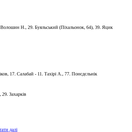
9. Волошин Н., 29. Буяльський (Піхальонок, 64), 39. Яцик
ріков, 17. Салабай - 11. Тахірі A., 77. Понєдєльнік
, 29. Захаркiв