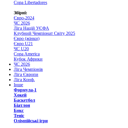
Copa Libertadores
Збірні:
Євро-2024
ЧС 2026
Ліга Націй УЄФА
Клубний Чемпіонат Світу 2025
Євро (жінки)
Євро U21
ЧС U20
Copa America
Кубок Африки
ЧС 2026
Ліга Чемпіонів
Ліга Європи
Ліга Конф.
Інше
Формула-1
Хокей
Баскетбол
Біатлон
Бокс
Теніс
Олімпійські ігри