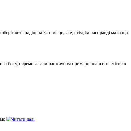
берігають надію на 3-тє місце, яке, втім, їм насправді мало що
свого боку, перемога залишає киянам примарні шанси на місце в
амо