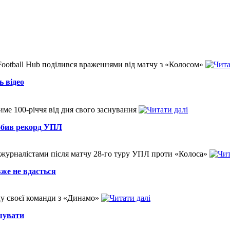
ootball Hub поділився враженнями від матчу з «Колосом»
ь відео
тиме 100-річчя від дня свого заснування
обив рекорд УПЛ
 журналістами після матчу 28-го туру УПЛ проти «Колоса»
вже не вдасться
чу своєї команди з «Динамо»
шувати