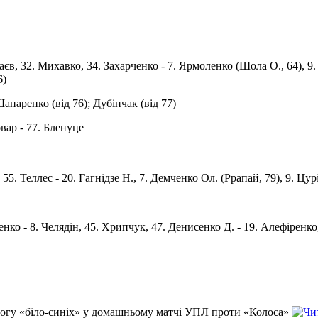
аваєв, 32. Михавко, 34. Захарченко - 7. Ярмоленко (Шола О., 64), 
6)
Шапаренко (від 76); Дубінчак (від 77)
овар - 77. Бленуце
 - 55. Теллес - 20. Гагнідзе Н., 7. Демченко Ол. (Ррапай, 79), 9. Цу
ненко - 8. Челядін, 45. Хрипчук, 47. Денисенко Д. - 19. Алефіренко
огу «біло-синіх» у домашньому матчі УПЛ проти «Колоса»