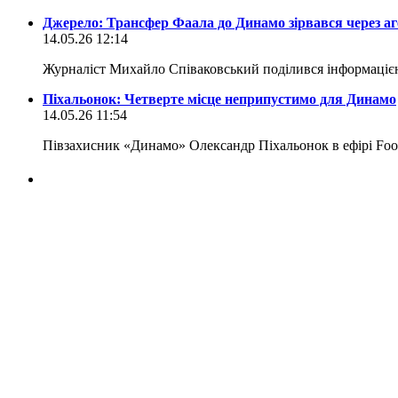
Джерело: Трансфер Фаала до Динамо зірвався через аг
14.05.26 12:14
Журналіст Михайло Співаковський поділився інформаціє
Піхальонок: Четверте місце неприпустимо для Динамо
14.05.26 11:54
Півзахисник «Динамо» Олександр Піхальонок в ефірі Foo