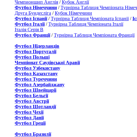
Чемпионшип Англія
/
Кубок Англії
Футбол Німеччини
/
Турнірна Таблиця Чемпіоната Німе
Друга Бундесліга
/
Кубок Німеччини
Футбол Іспанії
/
Турнірна Таблиця Чемпіоната Іспанії
/
І
Футбол Італії
/
Турнірна Таблиця Чемпіоната Італії
Італія Серія B
Футбол Франції
/
Турнірна Таблиця Чемпіоната Франції
Футбол Нідерландiв
Футбол Португалії
Футбол Польщі
Чемпіонат Саудівської Аравії
Футбол Узбекистану
Футбол Казахстану
Футбол Туреччини
Футбол Азербайджану
Футбол Швейцаріі
Футбол Бельгії
Футбол Австрії
Футбол Шотландії
Футбол Чехії
Футбол Данії
Футбол Греції
Футбол Бразилії