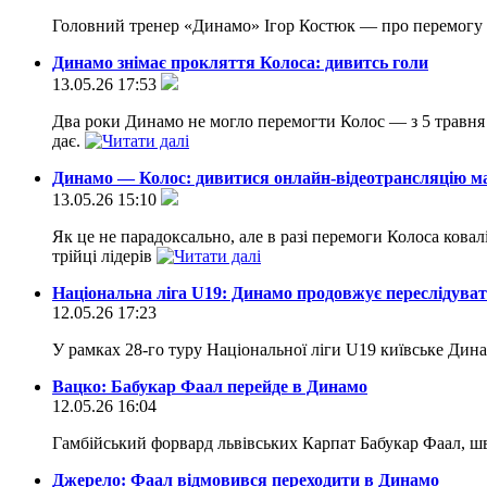
Головний тренер «Динамо» Ігор Костюк — про перемогу 
Динамо знімає прокляття Колоса: дивитсь голи
13.05.26 17:53
Два роки Динамо не могло перемогти Колос — з 5 травня 20
дає.
Динамо — Колос: дивитися онлайн-вiдеотрансляцію 
13.05.26 15:10
Як це не парадоксально, але в разі перемоги Колоса кова
трійці лідерів
Національна ліга U19: Динамо продовжує переслідува
12.05.26 17:23
У рамках 28-го туру Національної ліги U19 київське Дин
Вацко: Бабукар Фаал перейде в Динамо
12.05.26 16:04
Гамбійський форвард львівських Карпат Бабукар Фаал, шв
Джерело: Фаал відмовився переходити в Динамо