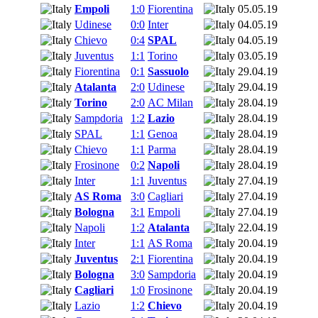
Empoli
1:0
Fiorentina
05.05.19
Udinese
0:0
Inter
04.05.19
Chievo
0:4
SPAL
04.05.19
Juventus
1:1
Torino
03.05.19
Fiorentina
0:1
Sassuolo
29.04.19
Atalanta
2:0
Udinese
29.04.19
Torino
2:0
AC Milan
28.04.19
Sampdoria
1:2
Lazio
28.04.19
SPAL
1:1
Genoa
28.04.19
Chievo
1:1
Parma
28.04.19
Frosinone
0:2
Napoli
28.04.19
Inter
1:1
Juventus
27.04.19
AS Roma
3:0
Cagliari
27.04.19
Bologna
3:1
Empoli
27.04.19
Napoli
1:2
Atalanta
22.04.19
Inter
1:1
AS Roma
20.04.19
Juventus
2:1
Fiorentina
20.04.19
Bologna
3:0
Sampdoria
20.04.19
Cagliari
1:0
Frosinone
20.04.19
Lazio
1:2
Chievo
20.04.19