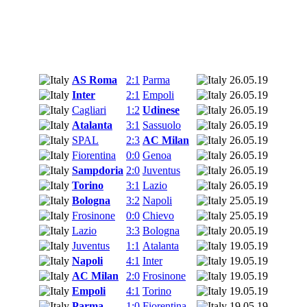
AS Roma
2:1
Parma
26.05.19
Inter
2:1
Empoli
26.05.19
Cagliari
1:2
Udinese
26.05.19
Atalanta
3:1
Sassuolo
26.05.19
SPAL
2:3
AC Milan
26.05.19
Fiorentina
0:0
Genoa
26.05.19
Sampdoria
2:0
Juventus
26.05.19
Torino
3:1
Lazio
26.05.19
Bologna
3:2
Napoli
25.05.19
Frosinone
0:0
Chievo
25.05.19
Lazio
3:3
Bologna
20.05.19
Juventus
1:1
Atalanta
19.05.19
Napoli
4:1
Inter
19.05.19
AC Milan
2:0
Frosinone
19.05.19
Empoli
4:1
Torino
19.05.19
Parma
1:0
Fiorentina
19.05.19