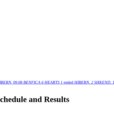
IBERN.
09.08
BENFICA
6
HEARTS
1
ended
HIBERN.
2
SHKEND.
schedule and Results