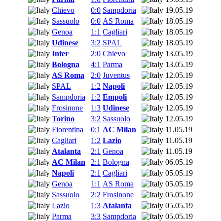
Chievo
0:0
Sampdoria
19.05.19
Sassuolo
0:0
AS Roma
18.05.19
Genoa
1:1
Cagliari
18.05.19
Udinese
3:2
SPAL
18.05.19
Inter
2:0
Chievo
13.05.19
Bologna
4:1
Parma
13.05.19
AS Roma
2:0
Juventus
12.05.19
SPAL
1:2
Napoli
12.05.19
Sampdoria
1:2
Empoli
12.05.19
Frosinone
1:3
Udinese
12.05.19
Torino
3:2
Sassuolo
12.05.19
Fiorentina
0:1
AC Milan
11.05.19
Cagliari
1:2
Lazio
11.05.19
Atalanta
2:1
Genoa
11.05.19
AC Milan
2:1
Bologna
06.05.19
Napoli
2:1
Cagliari
05.05.19
Genoa
1:1
AS Roma
05.05.19
Sassuolo
2:2
Frosinone
05.05.19
Lazio
1:3
Atalanta
05.05.19
Parma
3:3
Sampdoria
05.05.19