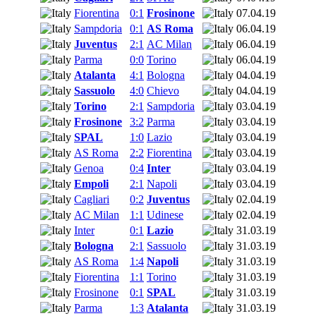
Fiorentina
0:1
Frosinone
07.04.19
Sampdoria
0:1
AS Roma
06.04.19
Juventus
2:1
AC Milan
06.04.19
Parma
0:0
Torino
06.04.19
Atalanta
4:1
Bologna
04.04.19
Sassuolo
4:0
Chievo
04.04.19
Torino
2:1
Sampdoria
03.04.19
Frosinone
3:2
Parma
03.04.19
SPAL
1:0
Lazio
03.04.19
AS Roma
2:2
Fiorentina
03.04.19
Genoa
0:4
Inter
03.04.19
Empoli
2:1
Napoli
03.04.19
Cagliari
0:2
Juventus
02.04.19
AC Milan
1:1
Udinese
02.04.19
Inter
0:1
Lazio
31.03.19
Bologna
2:1
Sassuolo
31.03.19
AS Roma
1:4
Napoli
31.03.19
Fiorentina
1:1
Torino
31.03.19
Frosinone
0:1
SPAL
31.03.19
Parma
1:3
Atalanta
31.03.19