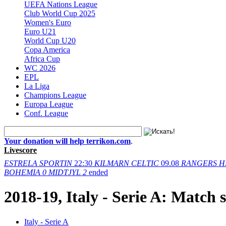
UEFA Nations League
Club World Cup 2025
Women's Euro
Euro U21
World Cup U20
Copa America
Africa Cup
WC 2026
EPL
La Liga
Champions League
Europa League
Conf. League
Your donation will help terrikon.com
.
Livescore
ESTRELA
SPORTIN
22:30
KILMARN
CELTIC
09.08
RANGERS
H
BOHEMIA
0
MIDTJYL
2
ended
2018-19, Italy - Serie A: Match 
Italy - Serie A