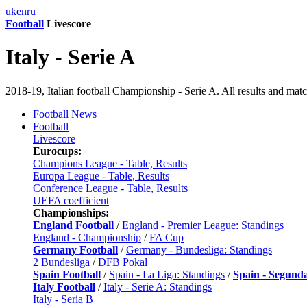
uk
en
ru
Football
Livescore
Italy - Serie A
2018-19, Italian football Championship - Serie A. All results and mat
Football News
Football
Livescore
Eurocups:
Champions League - Table, Results
Europa League - Table, Results
Conference League - Table, Results
UEFA coefficient
Championships:
England Football
/
England - Premier League: Standings
England - Championship
/
FA Cup
Germany Football
/
Germany - Bundesliga: Standings
2 Bundesliga
/
DFB Pokal
Spain Football
/
Spain - La Liga: Standings
/
Spain - Segund
Italy Football
/
Italy - Serie A: Standings
Italy - Seria B