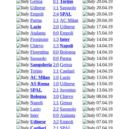
Genoa
0:1
Torino
20.04.19
Udinese
1:1
Sassuolo
20.04.19
Empoli
2:4
SPAL
20.04.19
Parma
1:1
AC Milan
20.04.19
Lazio
2:0
Udinese
17.04.19
Atalanta
0:0
Empoli
15.04.19
Frosinone
1:3
Inter
14.04.19
Chievo
1:3
Napoli
14.04.19
Fiorentina
0:0
Bologna
14.04.19
Sassuolo
0:0
Parma
14.04.19
Sampdoria
2:0
Genoa
14.04.19
Torino
1:1
Cagliari
14.04.19
AC Milan
1:0
Lazio
13.04.19
AS Roma
1:0
Udinese
13.04.19
SPAL
2:1
Juventus
13.04.19
Bologna
3:0
Chievo
08.04.19
Napoli
1:1
Genoa
07.04.19
Lazio
2:2
Sassuolo
07.04.19
Inter
0:0
Atalanta
07.04.19
Udinese
3:2
Empoli
07.04.19
Cagliari
2:1
SPAL
07.04.19