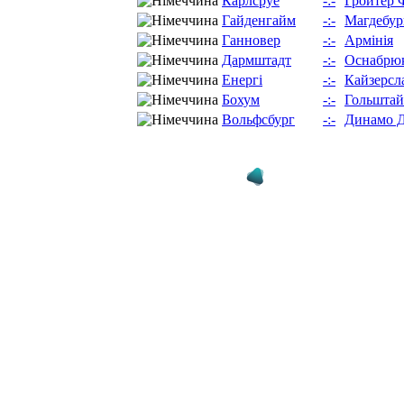
Карлсруе
-:-
Гройтер 
Гайденгайм
-:-
Магдебур
Ганновер
-:-
Армінія
Дармштадт
-:-
Оснабрю
Енергі
-:-
Кайзерсл
Бохум
-:-
Гольшта
Вольфсбург
-:-
Динамо 