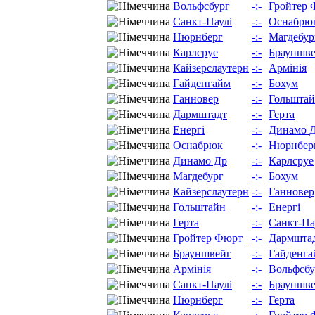
Вольфсбург
-:-
Гройтер 
Санкт-Паулі
-:-
Оснабрю
Нюрнберг
-:-
Магдебур
Карлсруе
-:-
Брауншв
Кайзерслаутерн
-:-
Армінія
Гайденгайм
-:-
Бохум
Ганновер
-:-
Гольшта
Дармштадт
-:-
Герта
Енергі
-:-
Динамо 
Оснабрюк
-:-
Нюрнбер
Динамо Др
-:-
Карлсруе
Магдебург
-:-
Бохум
Кайзерслаутерн
-:-
Ганновер
Гольштайн
-:-
Енергі
Герта
-:-
Санкт-Па
Гройтер Фюрт
-:-
Дармшта
Брауншвейг
-:-
Гайденга
Армінія
-:-
Вольфсбу
Санкт-Паулі
-:-
Брауншв
Нюрнберг
-:-
Герта