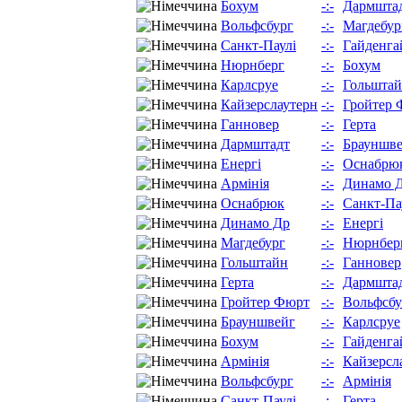
Бохум
-:-
Дармшта
Вольфсбург
-:-
Магдебур
Санкт-Паулі
-:-
Гайденга
Нюрнберг
-:-
Бохум
Карлсруе
-:-
Гольшта
Кайзерслаутерн
-:-
Гройтер 
Ганновер
-:-
Герта
Дармштадт
-:-
Брауншв
Енергі
-:-
Оснабрю
Армінія
-:-
Динамо 
Оснабрюк
-:-
Санкт-Па
Динамо Др
-:-
Енергі
Магдебург
-:-
Нюрнбер
Гольштайн
-:-
Ганновер
Герта
-:-
Дармшта
Гройтер Фюрт
-:-
Вольфсбу
Брауншвейг
-:-
Карлсруе
Бохум
-:-
Гайденга
Армінія
-:-
Кайзерсл
Вольфсбург
-:-
Армінія
Санкт-Паулі
-:-
Герта