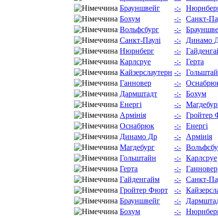
Брауншвейг
-:-
Нюрнбер
Бохум
-:-
Санкт-Па
Вольфсбург
-:-
Брауншв
Санкт-Паулі
-:-
Динамо 
Нюрнберг
-:-
Гайденга
Карлсруе
-:-
Герта
Кайзерслаутерн
-:-
Гольшта
Ганновер
-:-
Оснабрю
Дармштадт
-:-
Бохум
Енергі
-:-
Магдебур
Армінія
-:-
Гройтер 
Оснабрюк
-:-
Енергі
Динамо Др
-:-
Армінія
Магдебург
-:-
Вольфсбу
Гольштайн
-:-
Карлсруе
Герта
-:-
Ганновер
Гайденгайм
-:-
Санкт-Па
Гройтер Фюрт
-:-
Кайзерсл
Брауншвейг
-:-
Дармшта
Бохум
-:-
Нюрнбер