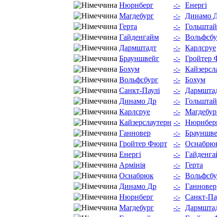
Нюрнберг
-:-
Енергі
Магдебург
-:-
Динамо 
Герта
-:-
Гольшта
Гайденгайм
-:-
Вольфсбу
Дармштадт
-:-
Карлсруе
Брауншвейг
-:-
Гройтер 
Бохум
-:-
Кайзерсл
Вольфсбург
-:-
Бохум
Санкт-Паулі
-:-
Дармшта
Динамо Др
-:-
Гольшта
Карлсруе
-:-
Магдебур
Кайзерслаутерн
-:-
Нюрнбер
Ганновер
-:-
Брауншв
Гройтер Фюрт
-:-
Оснабрю
Енергі
-:-
Гайденга
Армінія
-:-
Герта
Оснабрюк
-:-
Вольфсбу
Динамо Др
-:-
Ганновер
Нюрнберг
-:-
Санкт-Па
Магдебург
-:-
Дармшта