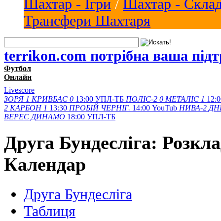
Шахтар - Ігри
/
Шахтар - Скла
Трансфери Шахтаря
terrikon.com потрібна ваша під
Футбол
Онлайн
Livescore
ЗОРЯ
1
КРИВБАС
0
13:00
УПЛ-ТБ
ПОЛІС-2
0
МЕТАЛІС
1
12:0
2
КАРБОН
1
13:30
ПРОБІЙ
ЧЕРНІГ.
14:00
YouTub
НИВА-2
ДН
ВЕРЕС
ДИНАМО
18:00
УПЛ-ТБ
Друга Бундесліга: Розкла
Календар
Друга Бундесліга
Таблиця