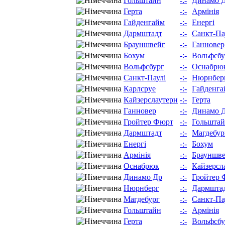
Гольштайн
-:-
Динамо 
Герта
-:-
Армінія
Гайденгайм
-:-
Енергі
Дармштадт
-:-
Санкт-Па
Брауншвейг
-:-
Ганновер
Бохум
-:-
Вольфсбу
Вольфсбург
-:-
Оснабрю
Санкт-Паулі
-:-
Нюрнбер
Карлсруе
-:-
Гайденга
Кайзерслаутерн
-:-
Герта
Ганновер
-:-
Динамо 
Гройтер Фюрт
-:-
Гольшта
Дармштадт
-:-
Магдебур
Енергі
-:-
Бохум
Армінія
-:-
Брауншв
Оснабрюк
-:-
Кайзерсл
Динамо Др
-:-
Гройтер 
Нюрнберг
-:-
Дармшта
Магдебург
-:-
Санкт-Па
Гольштайн
-:-
Армінія
Герта
-:-
Вольфсбу