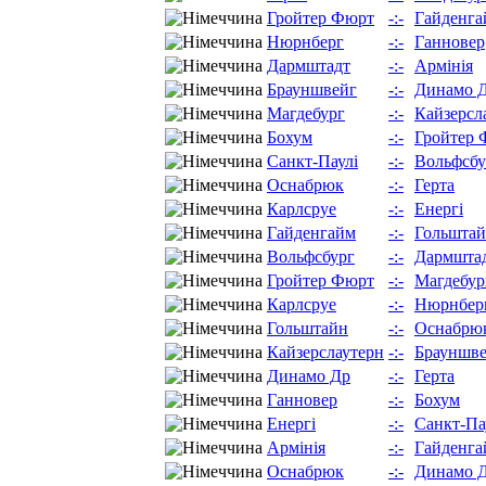
Гройтер Фюрт
-:-
Гайденга
Нюрнберг
-:-
Ганновер
Дармштадт
-:-
Армінія
Брауншвейг
-:-
Динамо 
Магдебург
-:-
Кайзерсл
Бохум
-:-
Гройтер 
Санкт-Паулі
-:-
Вольфсбу
Оснабрюк
-:-
Герта
Карлсруе
-:-
Енергі
Гайденгайм
-:-
Гольшта
Вольфсбург
-:-
Дармшта
Гройтер Фюрт
-:-
Магдебур
Карлсруе
-:-
Нюрнбер
Гольштайн
-:-
Оснабрю
Кайзерслаутерн
-:-
Брауншв
Динамо Др
-:-
Герта
Ганновер
-:-
Бохум
Енергі
-:-
Санкт-Па
Армінія
-:-
Гайденга
Оснабрюк
-:-
Динамо 