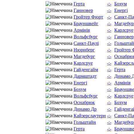
Герта
-:-
Бохум
Ганновер
-:-
Енергі
Гройтер Фюрт
-:-
Санкт-Па
Брауншвейг
-:-
Магдебур
Армінія
-:-
Карлсруе
Вольфсбург
-:-
Ганновер
Санкт-Паулі
-:-
Гольшта
Нюрнберг
-:-
Гройтер 
Магдебург
-:-
Оснабрю
Карлсруе
-:-
Кайзерсл
Гайденгайм
-:-
Герта
Дармштадт
-:-
Динамо 
Енергі
-:-
Армінія
Бохум
-:-
Брауншв
Вольфсбург
-:-
Карлсруе
Оснабрюк
-:-
Бохум
Динамо Др
-:-
Гайденга
Кайзерслаутерн
-:-
Санкт-Па
Гольштайн
-:-
Магдебур
Герта
-:-
Брауншв