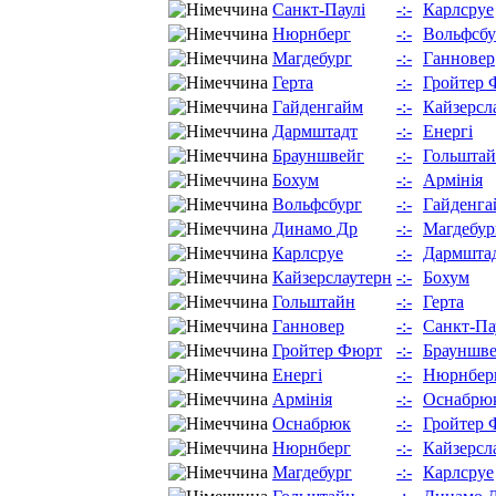
Санкт-Паулі
-:-
Карлсруе
Нюрнберг
-:-
Вольфсбу
Магдебург
-:-
Ганновер
Герта
-:-
Гройтер 
Гайденгайм
-:-
Кайзерсл
Дармштадт
-:-
Енергі
Брауншвейг
-:-
Гольшта
Бохум
-:-
Армінія
Вольфсбург
-:-
Гайденга
Динамо Др
-:-
Магдебур
Карлсруе
-:-
Дармшта
Кайзерслаутерн
-:-
Бохум
Гольштайн
-:-
Герта
Ганновер
-:-
Санкт-Па
Гройтер Фюрт
-:-
Брауншв
Енергі
-:-
Нюрнбер
Армінія
-:-
Оснабрю
Оснабрюк
-:-
Гройтер 
Нюрнберг
-:-
Кайзерсл
Магдебург
-:-
Карлсруе