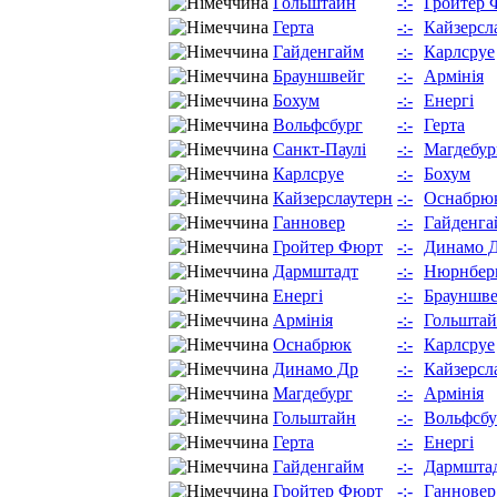
Гольштайн
-:-
Гройтер 
Герта
-:-
Кайзерсл
Гайденгайм
-:-
Карлсруе
Брауншвейг
-:-
Армінія
Бохум
-:-
Енергі
Вольфсбург
-:-
Герта
Санкт-Паулі
-:-
Магдебур
Карлсруе
-:-
Бохум
Кайзерслаутерн
-:-
Оснабрю
Ганновер
-:-
Гайденга
Гройтер Фюрт
-:-
Динамо 
Дармштадт
-:-
Нюрнбер
Енергі
-:-
Брауншв
Армінія
-:-
Гольшта
Оснабрюк
-:-
Карлсруе
Динамо Др
-:-
Кайзерсл
Магдебург
-:-
Армінія
Гольштайн
-:-
Вольфсбу
Герта
-:-
Енергі
Гайденгайм
-:-
Дармшта
Гройтер Фюрт
-:-
Ганновер