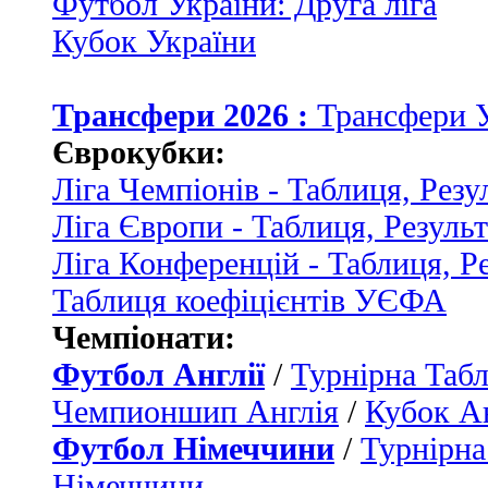
Футбол України: Друга ліга
Кубок України
Трансфери 2026 :
Трансфери 
Єврокубки:
Ліга Чемпіонів - Таблиця, Резу
Ліга Європи - Таблиця, Резуль
Ліга Конференцій - Таблиця, Р
Таблиця коефіцієнтів УЄФА
Чемпіонати:
Футбол Англії
/
Турнірна Табл
Чемпионшип Англія
/
Кубок Ан
Футбол Німеччини
/
Турнірна
Німеччини