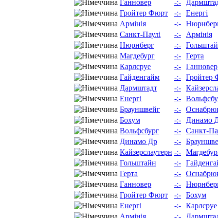
Ганновер
-:-
Дармшта
Гройтер Фюрт
-:-
Енергі
Армінія
-:-
Нюрнбер
Санкт-Паулі
-:-
Армінія
Нюрнберг
-:-
Гольшта
Магдебург
-:-
Герта
Карлсруе
-:-
Ганновер
Гайденгайм
-:-
Гройтер 
Дармштадт
-:-
Кайзерсл
Енергі
-:-
Вольфсбу
Брауншвейг
-:-
Оснабрю
Бохум
-:-
Динамо 
Вольфсбург
-:-
Санкт-Па
Динамо Др
-:-
Брауншв
Кайзерслаутерн
-:-
Магдебур
Гольштайн
-:-
Гайденга
Герта
-:-
Оснабрю
Ганновер
-:-
Нюрнбер
Гройтер Фюрт
-:-
Бохум
Енергі
-:-
Карлсруе
Армінія
-:-
Дармшта