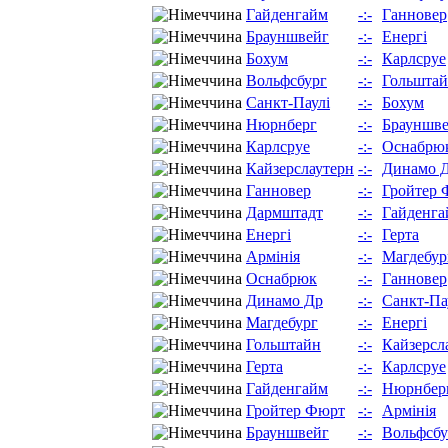
Гайденгайм
-:-
Ганновер
Брауншвейг
-:-
Енергі
Бохум
-:-
Карлсруе
Вольфсбург
-:-
Гольшта
Санкт-Паулі
-:-
Бохум
Нюрнберг
-:-
Брауншв
Карлсруе
-:-
Оснабрю
Кайзерслаутерн
-:-
Динамо 
Ганновер
-:-
Гройтер 
Дармштадт
-:-
Гайденга
Енергі
-:-
Герта
Армінія
-:-
Магдебур
Оснабрюк
-:-
Ганновер
Динамо Др
-:-
Санкт-Па
Магдебург
-:-
Енергі
Гольштайн
-:-
Кайзерсл
Герта
-:-
Карлсруе
Гайденгайм
-:-
Нюрнбер
Гройтер Фюрт
-:-
Армінія
Брауншвейг
-:-
Вольфсбу