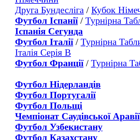
Друга Бундесліга
/
Кубок Німе
Футбол Іспанії
/
Турнірна Таб
Іспанія Сегунда
Футбол Італії
/
Турнірна Табли
Італія Серія B
Футбол Франції
/
Турнірна Та
Футбол Нідерландiв
Футбол Португалії
Футбол Польщі
Чемпіонат Саудівської Аравії
Футбол Узбекистану
Футбол Казахстану