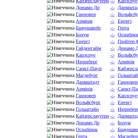
Кайзерслаутерн
-:-
Карлсруе
Динамо Др
-:-
Дармшта
Ганновер
-:-
Вольфсбу
Армінія
-:-
Енергі
Брауншвейг
-:-
Герта
Бохум
-:-
Оснабрю
Енергі
-:-
Гройтер 
Гайденгайм
-:-
Динамо 
Карлсруе
-:-
Вольфсбу
Нюрнберг
-:-
Армінія
Санкт-Паулі
-:-
Кайзерсл
Магдебург
-:-
Гольшта
Дармштадт
-:-
Ганновер
Армінія
-:-
Санкт-Па
Ганновер
-:-
Карлсруе
Вольфсбург
-:-
Енергі
Гольштайн
-:-
Нюрнбер
Кайзерслаутерн
-:-
Дармшта
Динамо Др
-:-
Бохум
Оснабрюк
-:-
Брауншв
Герта
-:-
Магдебур