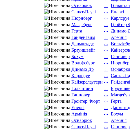
Оснабрюк
-:-
Гольшта
Санкт-Паулі
-:-
Енергі
Нюрнберг
-:-
Карлсруе
Магдебург
-:-
Гройтер 
Герта
-:-
Динамо 
Гайденгайм
-:-
Армінія
Дармштадт
-:-
Вольфсбу
Брауншвейг
-:-
Кайзерсл
Бохум
-:-
Ганновер
Вольфсбург
-:-
Нюрнбер
Динамо Др
-:-
Оснабрю
Карлсруе
-:-
Санкт-Па
Кайзерслаутерн
-:-
Гайденга
Гольштайн
-:-
Брауншв
Ганновер
-:-
Магдебур
Гройтер Фюрт
-:-
Герта
Енергі
-:-
Дармшта
Армінія
-:-
Бохум
Оснабрюк
-:-
Армінія
Санкт-Паулі
-:-
Ганновер