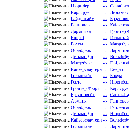
Нюрнберг
-:-
Оснабрю
Карлсруе
-:-
Динамо 
Гайденгайм
-:-
Брауншв
Ганновер
-:-
Кайзерсл
Дармштадт
-:-
Гройтер 
Енергі
-:-
Гольшта
Бохум
-:-
Магдебур
Оснабрюк
-:-
Дармшта
Динамо Др
-:-
Вольфсбу
Магдебург
-:-
Гайденга
Кайзерслаутерн
-:-
Енергі
Гольштайн
-:-
Бохум
Герта
-:-
Нюрнбер
Гройтер Фюрт
-:-
Карлсруе
Брауншвейг
-:-
Санкт-Па
Армінія
-:-
Ганновер
Оснабрюк
-:-
Гайденга
Динамо Др
-:-
Нюрнбер
Кайзерслаутерн
-:-
Вольфсбу
Гольштайн
-:-
Дармшта