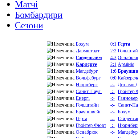
Матчi
Бомбардири
Сезони
Бохум
0:1
Герта
Дармштадт
2:2
Гольшта
Гайденгайм
4:3
Оснабрю
Карлсруе
2:1
Армінія
Магдебург
1:6
Брауншв
Вольфсбург
0:0
Кайзерсл
Нюрнберг
-:-
Динамо 
Санкт-Паулі
-:-
Гройтер 
Енергі
-:-
Ганновер
Гольштайн
-:-
Санкт-Па
Брауншвейг
-:-
Бохум
Герта
-:-
Гайденга
Гройтер Фюрт
-:-
Нюрнбер
Оснабрюк
-:-
Магдебур