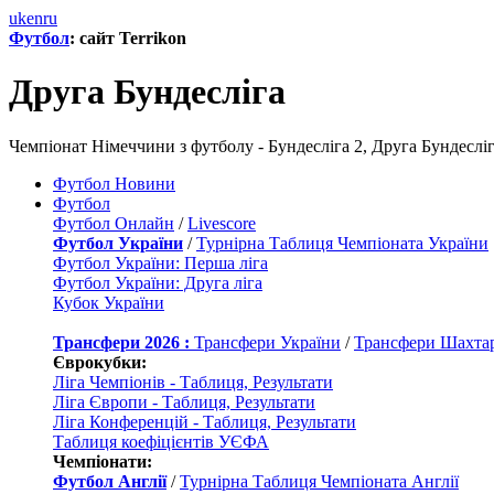
uk
en
ru
Футбол
: сайт Terrikon
Друга Бундесліга
Чемпіонат Німеччини з футболу - Бундесліга 2, Друга Бундеслі
Футбол Новини
Футбол
Футбол Онлайн
/
Livescore
Футбол України
/
Турнірна Таблиця Чемпіоната України
Футбол України: Перша ліга
Футбол України: Друга ліга
Кубок України
Трансфери 2026 :
Трансфери України
/
Трансфери Шахта
Єврокубки:
Ліга Чемпіонів - Таблиця, Результати
Ліга Європи - Таблиця, Результати
Ліга Конференцій - Таблиця, Результати
Таблиця коефіцієнтів УЄФА
Чемпіонати:
Футбол Англії
/
Турнірна Таблиця Чемпіоната Англії