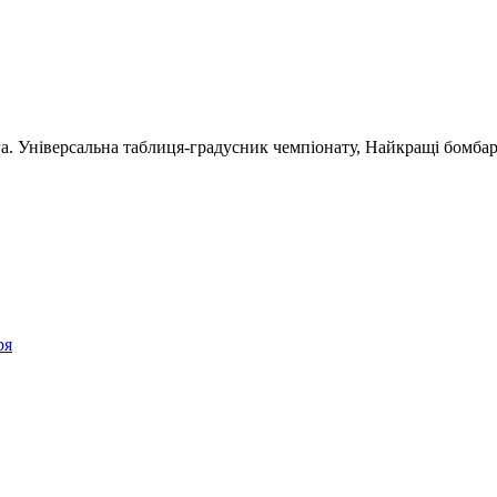
га. Універсальна таблиця-градусник чемпіонату, Найкращі бомба
ря