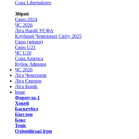
Copa Libertadores
Збірні:
Євро-2024
ЧС 2026
Ліга Націй УЄФА
Клубний Чемпіонат Світу 2025
Євро (жінки)
Євро U21
ЧС U20
Copa America
Кубок Африки
ЧС 2026
Ліга Чемпіонів
Ліга Європи
Ліга Конф.
Інше
Формула-1
Хокей
Баскетбол
Біатлон
Бокс
Теніс
Олімпійські ігри