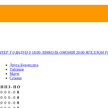
НТЕР Т
0
ВАДУЦ
0
18:00
ЛІНКОЛЬ
ОМОНІЯ
20:00
ЯГЕЛЛОН
Р
Друга Бундесліга
Таблиця
Матчi
Сезони
Н
П
З
-
П
О
0
0
0
-
0
0
0
0
0
-
0
0
0
0
0
-
0
0