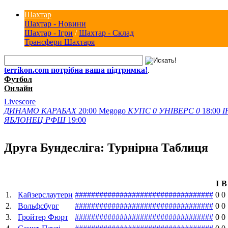
Шахтар
Шахтар - Новини
Шахтар - Ігри
/
Шахтар - Склад
Трансфери Шахтаря
terrikon.com потрібна ваша підтримка!
.
Футбол
Онлайн
Livescore
ДИНАМО
КАРАБАХ
20:00
Megogo
КУПС
0
УНІВЕРС
0
18:00
І
ЯБЛОНЕЦ
РФШ
19:00
Друга Бундесліга: Турнірна Таблиця
І
В
1.
Кайзерслаутерн
#
#
#
#
#
#
#
#
#
#
#
#
#
#
#
#
#
#
#
#
#
#
#
#
#
#
#
#
#
#
#
#
#
#
0
0
2.
Вольфсбург
#
#
#
#
#
#
#
#
#
#
#
#
#
#
#
#
#
#
#
#
#
#
#
#
#
#
#
#
#
#
#
#
#
#
0
0
3.
Гройтер Фюрт
#
#
#
#
#
#
#
#
#
#
#
#
#
#
#
#
#
#
#
#
#
#
#
#
#
#
#
#
#
#
#
#
#
#
0
0