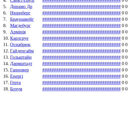
4.
Санкт-Паулі
#
#
#
#
#
#
#
#
#
#
#
#
#
#
#
#
#
#
#
#
#
#
#
#
#
#
#
#
#
#
#
#
#
#
0
0
5.
Динамо Др
#
#
#
#
#
#
#
#
#
#
#
#
#
#
#
#
#
#
#
#
#
#
#
#
#
#
#
#
#
#
#
#
#
#
0
0
6.
Нюрнберг
#
#
#
#
#
#
#
#
#
#
#
#
#
#
#
#
#
#
#
#
#
#
#
#
#
#
#
#
#
#
#
#
#
#
0
0
7.
Брауншвейг
#
#
#
#
#
#
#
#
#
#
#
#
#
#
#
#
#
#
#
#
#
#
#
#
#
#
#
#
#
#
#
#
#
#
0
0
8.
Магдебург
#
#
#
#
#
#
#
#
#
#
#
#
#
#
#
#
#
#
#
#
#
#
#
#
#
#
#
#
#
#
#
#
#
#
0
0
9.
Армінія
#
#
#
#
#
#
#
#
#
#
#
#
#
#
#
#
#
#
#
#
#
#
#
#
#
#
#
#
#
#
#
#
#
#
0
0
10.
Карлсруе
#
#
#
#
#
#
#
#
#
#
#
#
#
#
#
#
#
#
#
#
#
#
#
#
#
#
#
#
#
#
#
#
#
#
0
0
11.
Оснабрюк
#
#
#
#
#
#
#
#
#
#
#
#
#
#
#
#
#
#
#
#
#
#
#
#
#
#
#
#
#
#
#
#
#
#
0
0
12.
Гайденгайм
#
#
#
#
#
#
#
#
#
#
#
#
#
#
#
#
#
#
#
#
#
#
#
#
#
#
#
#
#
#
#
#
#
#
0
0
13.
Гольштайн
#
#
#
#
#
#
#
#
#
#
#
#
#
#
#
#
#
#
#
#
#
#
#
#
#
#
#
#
#
#
#
#
#
#
0
0
14.
Дармштадт
#
#
#
#
#
#
#
#
#
#
#
#
#
#
#
#
#
#
#
#
#
#
#
#
#
#
#
#
#
#
#
#
#
#
0
0
15.
Ганновер
#
#
#
#
#
#
#
#
#
#
#
#
#
#
#
#
#
#
#
#
#
#
#
#
#
#
#
#
#
#
#
#
#
#
0
0
16.
Енергі
#
#
#
#
#
#
#
#
#
#
#
#
#
#
#
#
#
#
#
#
#
#
#
#
#
#
#
#
#
#
#
#
#
#
0
0
17.
Герта
#
#
#
#
#
#
#
#
#
#
#
#
#
#
#
#
#
#
#
#
#
#
#
#
#
#
#
#
#
#
#
#
#
#
0
0
18.
Бохум
#
#
#
#
#
#
#
#
#
#
#
#
#
#
#
#
#
#
#
#
#
#
#
#
#
#
#
#
#
#
#
#
#
#
0
0