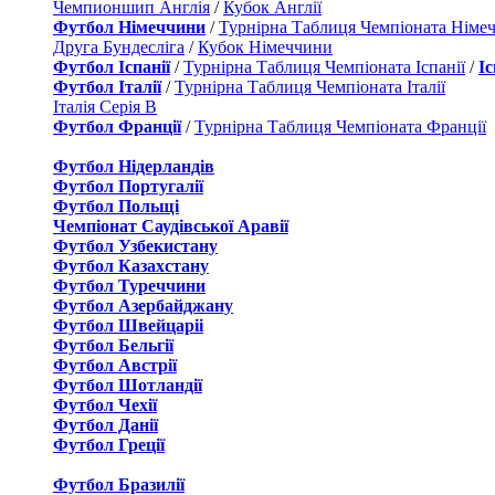
Чемпионшип Англія
/
Кубок Англії
Футбол Німеччини
/
Турнірна Таблиця Чемпіоната Німе
Друга Бундесліга
/
Кубок Німеччини
Футбол Іспанії
/
Турнірна Таблиця Чемпіоната Іспанії
/
І
Футбол Італії
/
Турнірна Таблиця Чемпіоната Італії
Італія Серія B
Футбол Франції
/
Турнірна Таблиця Чемпіоната Франції
Футбол Нідерландiв
Футбол Португалії
Футбол Польщі
Чемпіонат Саудівської Аравії
Футбол Узбекистану
Футбол Казахстану
Футбол Туреччини
Футбол Азербайджану
Футбол Швейцаріі
Футбол Бельгії
Футбол Австрії
Футбол Шотландії
Футбол Чехії
Футбол Данії
Футбол Греції
Футбол Бразилії