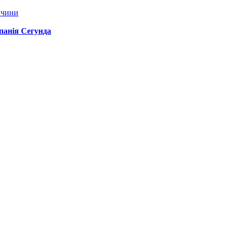
ччини
спанія Сегунда