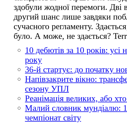
здобули жодної перемоги. Дві 
другий шанс лише завдяки по
сучасного регламенту. Здається
було. А може, не здається? Ter
10 дебютів за 10 років: усі
року
36-й стартує: до початку н
Напівзакрите вікно: трансф
сезону УПЛ
Реанімація великих, або хто
Малий словник мундіалю: 1
чемпіонат світу