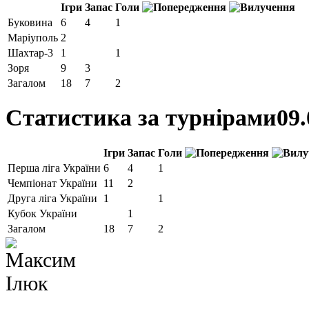
Ігри
Запас
Голи
Буковина
6
4
1
Маріуполь
2
Шахтар-3
1
1
Зоря
9
3
Загалом
18
7
2
Статистика за турнірами
09.
Ігри
Запас
Голи
Перша ліга України
6
4
1
Чемпіонат України
11
2
Друга ліга України
1
1
Кубок України
1
Загалом
18
7
2