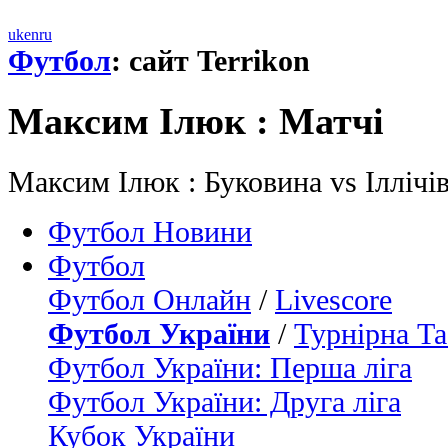
uk
en
ru
Футбол
: сайт Terrikon
Максим Iлюк : Матчi
Максим Iлюк : Буковина vs Іллічі
Футбол Новини
Футбол
Футбол Онлайн
/
Livescore
Футбол України
/
Турнірна Та
Футбол України: Перша ліга
Футбол України: Друга ліга
Кубок України