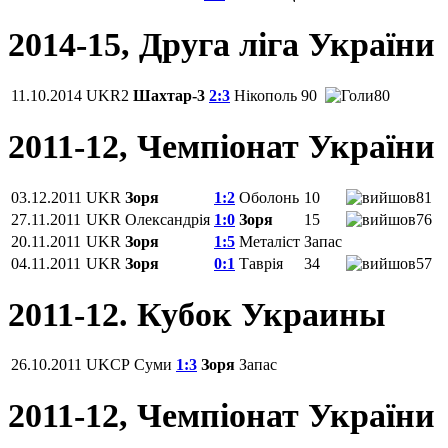
2014-15, Друга ліга України
11.10.2014
UKR2
Шахтар-3
2:3
Нікополь
90
80
2011-12, Чемпіонат України
03.12.2011
UKR
Зоря
1:2
Оболонь
10
81
27.11.2011
UKR
Олександрія
1:0
Зоря
15
76
20.11.2011
UKR
Зоря
1:5
Металіст
Запас
04.11.2011
UKR
Зоря
0:1
Таврія
34
57
2011-12. Кубок Украины
26.10.2011
UKCP
Суми
1:3
Зоря
Запас
2011-12, Чемпіонат України