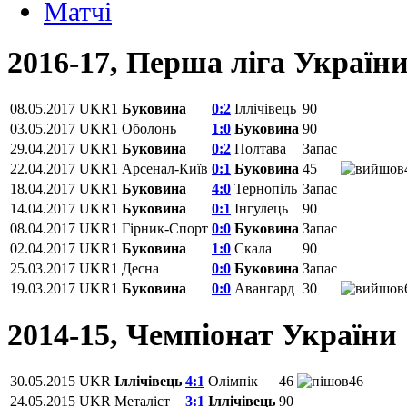
Матчi
2016-17, Перша ліга Україн
08.05.2017
UKR1
Буковина
0:2
Іллічівець
90
03.05.2017
UKR1
Оболонь
1:0
Буковина
90
29.04.2017
UKR1
Буковина
0:2
Полтава
Запас
22.04.2017
UKR1
Арсенал-Київ
0:1
Буковина
45
18.04.2017
UKR1
Буковина
4:0
Тернопіль
Запас
14.04.2017
UKR1
Буковина
0:1
Інгулець
90
08.04.2017
UKR1
Гірник-Спорт
0:0
Буковина
Запас
02.04.2017
UKR1
Буковина
1:0
Скала
90
25.03.2017
UKR1
Десна
0:0
Буковина
Запас
19.03.2017
UKR1
Буковина
0:0
Авангард
30
2014-15, Чемпіонат України
30.05.2015
UKR
Іллічівець
4:1
Олімпік
46
46
24.05.2015
UKR
Металіст
3:1
Іллічівець
90