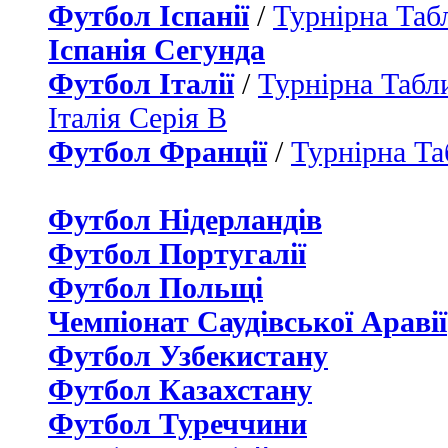
Футбол Іспанії
/
Турнірна Таб
Іспанія Сегунда
Футбол Італії
/
Турнірна Табли
Італія Серія B
Футбол Франції
/
Турнірна Та
Футбол Нідерландiв
Футбол Португалії
Футбол Польщі
Чемпіонат Саудівської Аравії
Футбол Узбекистану
Футбол Казахстану
Футбол Туреччини