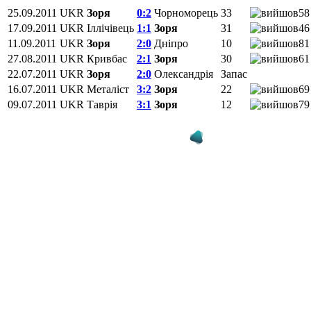
25.09.2011
UKR
Зоря
0:2
Чорноморець
33
58
17.09.2011
UKR
Іллічівець
1:1
Зоря
31
4
11.09.2011
UKR
Зоря
2:0
Дніпро
10
81
27.08.2011
UKR
Кривбас
2:1
Зоря
30
61
22.07.2011
UKR
Зоря
2:0
Олександрія
Запас
16.07.2011
UKR
Металіст
3:2
Зоря
22
69
09.07.2011
UKR
Таврія
3:1
Зоря
12
79