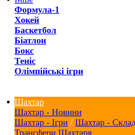
Формула-1
Хокей
Баскетбол
Біатлон
Бокс
Теніс
Олімпійські ігри
Шахтар
Шахтар - Новини
Шахтар - Ігри
/
Шахтар - Скла
Трансфери Шахтаря